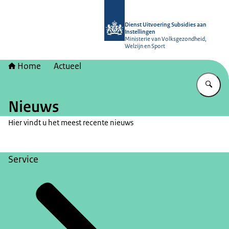
Naar de homepage van Dienst Uitvoer
Dienst Uitvoering Subsidies aan
Instellingen
Ministerie van Volksgezondheid,
Welzijn en Sport
Home
Actueel
Vu
Nieuws
Hier vindt u het meest recente nieuws
Service