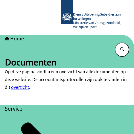
Naar de homepage van Dienst Uitvoer
Dienst Uitvoering Subsidies aan
Instellingen
Ministerie van Volksgezondheid,
Welzijn en Sport
Home
Vu
Documenten
Op deze pagina vindt u een overzicht van alle documenten op
deze website. De accountantsprotocollen zijn ook te vinden in
dit
overzicht
.
Service