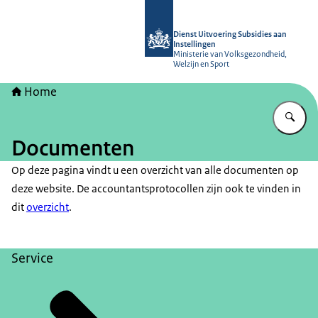
Naar de homepage van Dienst Uitvoer
Dienst Uitvoering Subsidies aan
Instellingen
Ministerie van Volksgezondheid,
Welzijn en Sport
Home
Vu
Documenten
Op deze pagina vindt u een overzicht van alle documenten op
deze website. De accountantsprotocollen zijn ook te vinden in
dit
overzicht
.
Service