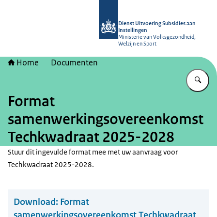
Naar de homepage van Dienst Uitvoer
Dienst Uitvoering Subsidies aan
Instellingen
Ministerie van Volksgezondheid,
Welzijn en Sport
Home
Documenten
Vu
Format
samenwerkingsovereenkomst
Techkwadraat 2025-2028
Stuur dit ingevulde format mee met uw aanvraag voor
Techkwadraat 2025-2028.
Download:
Format
samenwerkingsovereenkomst Techkwadraat