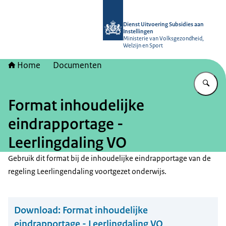
Naar de homepage van Dienst Uitvoer
Dienst Uitvoering Subsidies aan
Instellingen
Ministerie van Volksgezondheid,
Welzijn en Sport
Home
Documenten
Vu
Format inhoudelijke
eindrapportage -
Leerlingdaling VO
Gebruik dit format bij de inhoudelijke eindrapportage van de
regeling Leerlingendaling voortgezet onderwijs.
Download:
Format inhoudelijke
eindrapportage - Leerlingdaling VO