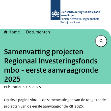
Naar de homepage van Dienst Uitvoer
Dienst Uitvoering Subsidies aan
Instellingen
Ministerie van Volksgezondheid,
Welzijn en Sport
Home
Documenten
Vu
Samenvatting projecten
Regionaal Investeringsfonds
mbo - eerste aanvraagronde
2025
Publicatie
03-06-2025
Op deze pagina vindt u de samenvattingen van de toegekende
projecten van de eerste aanvraagronde RIF 2025.