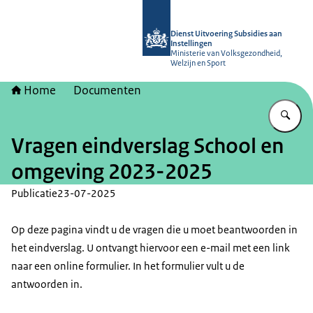
Naar de homepage van Dienst Uitvoer
Dienst Uitvoering Subsidies aan
Instellingen
Ministerie van Volksgezondheid,
Welzijn en Sport
Home
Documenten
Vu
Vragen eindverslag School en
omgeving 2023-2025
Publicatie
23-07-2025
Op deze pagina vindt u de vragen die u moet beantwoorden in
het eindverslag. U ontvangt hiervoor een e-mail met een link
naar een online formulier. In het formulier vult u de
antwoorden in.