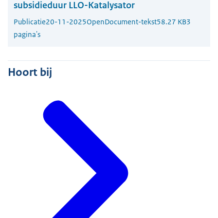
subsidieduur LLO-Katalysator
Publicatie
20-11-2025
OpenDocument-tekst
58.27 KB
3
pagina's
Hoort bij