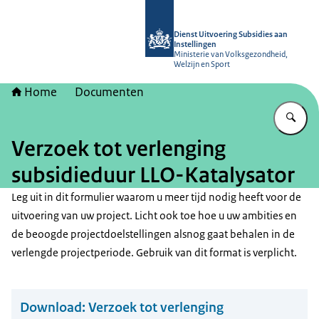
Naar de homepage van Dienst Uitvoer
Dienst Uitvoering Subsidies aan
Instellingen
Ministerie van Volksgezondheid,
Welzijn en Sport
Home
Documenten
Vu
Verzoek tot verlenging
subsidieduur LLO-Katalysator
Leg uit in dit formulier waarom u meer tijd nodig heeft voor de
uitvoering van uw project. Licht ook toe hoe u uw ambities en
de beoogde projectdoelstellingen alsnog gaat behalen in de
verlengde projectperiode. Gebruik van dit format is verplicht.
Download:
Verzoek tot verlenging