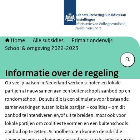
Naar de homepage van Dienst Uitvoer
Dienst Uitvoering Subsidies aan
Instellingen
Ministerie van Volksgezondheid,
Welzijn en Sport
Home
Alle subsidies
Primair onderwijs
School & omgeving 2022-2023
Vu
Informatie over de regeling
Op veel plaatsen in Nederland werken scholen en lokale
partijen al nauw samen aan een buitenschools aanbod op en
rondom school. De subsidie is een stimulans voor bestaande
samenwerkingen tussen lokale partijen – coalities – om dit
aanbod te intensiveren en/of uit te breiden, maar ook voor
lokale partijen om coalities te vormen en een buitenschools
aanbod op te zetten. Schoolbesturen kunnen de subsidie
aanvragen voor vestigingen die voldoen aan de vereisten zoals