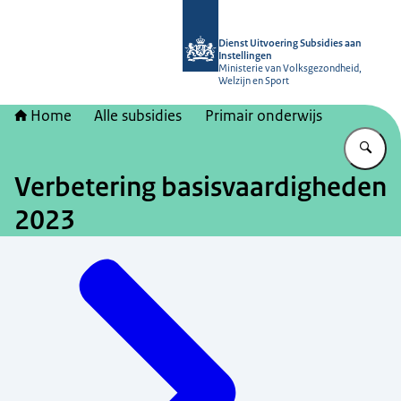
Naar de homepage van Dienst Uitvoer
Dienst Uitvoering Subsidies aan
Instellingen
Ministerie van Volksgezondheid,
Welzijn en Sport
Home
Alle subsidies
Primair onderwijs
Vu
Verbetering basisvaardigheden
2023
Menu