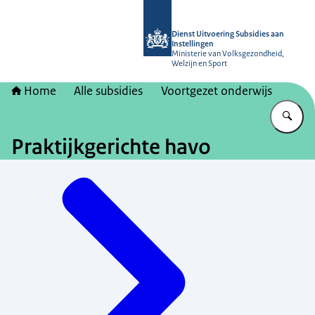
Naar de homepage van Dienst Uitvoer
Dienst Uitvoering Subsidies aan
Instellingen
Ministerie van Volksgezondheid,
Welzijn en Sport
Home
Alle subsidies
Voortgezet onderwijs
Vu
Praktijkgerichte havo
Menu