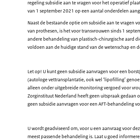
regeling subsidie aan te vragen voor het operatief pla
van 1 september 2021 op een aantal onderdelen aang
Naast de bestaande optie om subsidie aan te vragen vo
van prothesen, is het voor transvrouwen sinds 1 sept
andere behandeling van plastisch-chirurgische aard die
voldoen aan de huidige stand van de wetenschap en de
Let op! U kunt geen subsidie aanvragen voor een borst
(autologe vettransplantatie, ook wel ‘lipofilling’ ge
alleen onder uitgebreide monitoring vergoed voor vro
Zorginstituut Nederland heeft geen uitspraak gedaan o
geen subsidie aanvragen voor een AFT-behandeling voor
U wordt geadviseerd om, voor u een aanvraag voor deze
meest passende behandeling is. Laat u goed informere