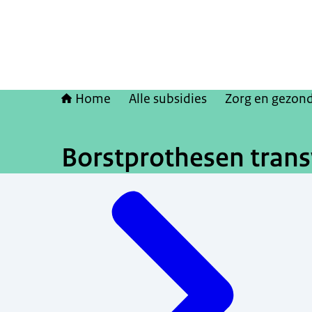
Home
Alle subsidies
Zorg en gezon
Borstprothesen tran
Menu