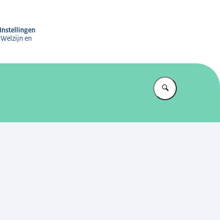
ng Subsidies aan Instellingen
Instellingen
 Welzijn en
Vul in wat u z