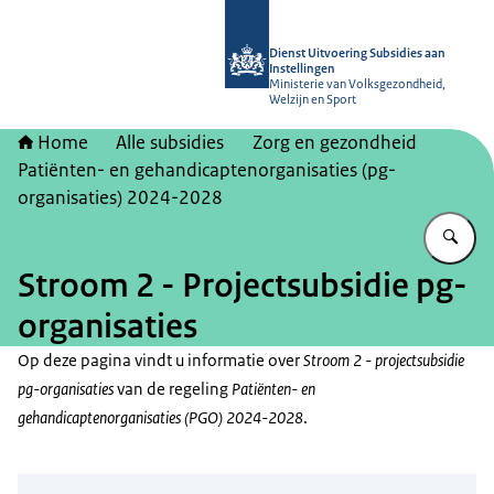
Naar de homepage van Dienst Uitvoer
Dienst Uitvoering Subsidies aan
Instellingen
Ministerie van Volksgezondheid,
Welzijn en Sport
Home
Alle subsidies
Zorg en gezondheid
Patiënten- en gehandicaptenorganisaties (pg-
organisaties) 2024-2028
Vu
Stroom 2 - Projectsubsidie pg-
organisaties
Op deze pagina vindt u informatie over
Stroom 2 - projectsubsidie
pg-organisaties
van de regeling
Patiënten- en
gehandicaptenorganisaties (PGO) 2024-2028
.