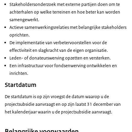
Je moet de subsidie binnen twee jaar gebruiken.
Stakeholdersonderzoek met externe partijen doen om te
Wij beoordelen het plan op kwaliteit en
achterhalen op welke terreinen en hoe beter kan worden
haalbaarheid en bepalen of jouw organisatie de
samengewerkt.
subsidie krijgt. Deze projectsubsidie kun je vanaf
Actieve samenwerkingsrelaties met belangrijke stakeholders
1 januari 2024 vijf jaar lang op ieder moment
oprichten.
indienen.
De implementatie van verbetervoorstellen voor de
effectiviteit en slagkracht van de eigen organisatie.
Wil je de volledige lijst met voorwaarden lezen en
Leden- of donateurswerving opzetten en versterken.
alvast het aanvraagproces bekijken? Je vindt alle
Een infrastructuur voor fondsenwerving ontwikkelen en
informatie op de website van DUS-I: www.dus-
inrichten.
i.nl/subsidies/patienten-en-
gehandicaptenorganisaties-pgo
Startdatum
De startdatum is op zijn vroegst de datum waarop u de
projectsubsidie aanvraagt en op zijn laatst 31 december van
het kalenderjaar waarin u de projectsubsidie aanvraagt.
Belangrijke voorwaarden