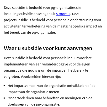
maatschappelijke impact en een groter bereik?
Download
Deze subsidie is bedoeld voor pg-organisaties die
Wij helpen graag bij het bereiken van de doelen
instellingssubsidie ontvangen uit
stroom 1
. Deze
en de doelgroep. Daarom hebben we extra geld
Ondertiteling
projectsubsidie is bedoeld voor personele ondersteuning voor
vrijgemaakt voor meer menskracht.
srt
3,2 KB
activiteiten ter verbetering van de maatschappelijke impact en
Wil je in aanmerking komen voor deze
het bereik van de pg-organisatie.
Download
aanvullende projectsubsidie? Dat kan onder twee
voorwaarden:
Audiobeschrijving
Waar u subsidie voor kunt aanvragen
Je levert een plan van aanpak aan met in elk
mp3
2,2 MB
Deze subsidie is bedoeld voor personele inhuur voor het
geval deze onderdelen. Een externe analyse van
Download
implementeren van een veranderopgave voor de eigen
de missie en visie van jouw organisatie. Waar
organisatie die nodig is om de impact en het bereik te
staat de PG-organisatie voor? Waar wil je naar
vergroten. Voorbeelden hiervan zijn:
toe, en wat heb je daarvoor nodig? PGOsupport
helpt je hier gratis bij. Hieruit rolt een actieplan,
Het impactverhaal van de organisatie ontwikkelen of de
ook wel veranderopgave. Welke activiteiten en
impact van de organisatie meten.
stappen zijn nodig om nog sterker te worden en
Onderzoek doen naar behoeften en meningen van de
de maatschappelijke doelen beter te bereiken?
doelgroep van de pg-organisatie.