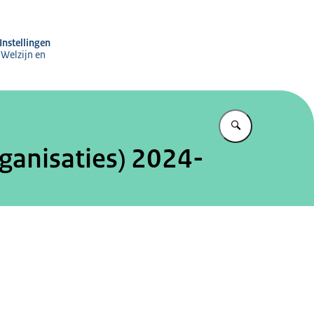
ng Subsidies aan Instellingen
Instellingen
 Welzijn en
Vul in wat u z
ganisaties) 2024-