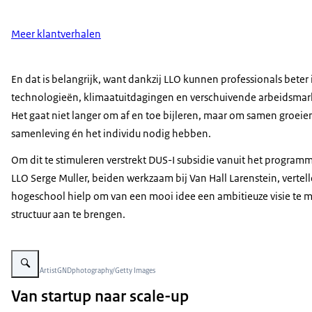
Meer klantverhalen
En dat is belangrijk, want dankzij LLO kunnen professionals bete
technologieën, klimaatuitdagingen en verschuivende arbeidsmar
Het gaat niet langer om af en toe bijleren, maar om samen groeien
samenleving én het individu nodig hebben.
Om dit te stimuleren verstrekt DUS-I subsidie vanuit het program
LLO Serge Muller, beiden werkzaam bij Van Hall Larenstein, vertel
hogeschool hielp om van een mooi idee een ambitieuze visie te m
structuur aan te brengen.
Vergroot afbeelding Vrouw met een boek
Beeld: © ArtistGNDphotography/Getty Images
Van startup naar scale-up