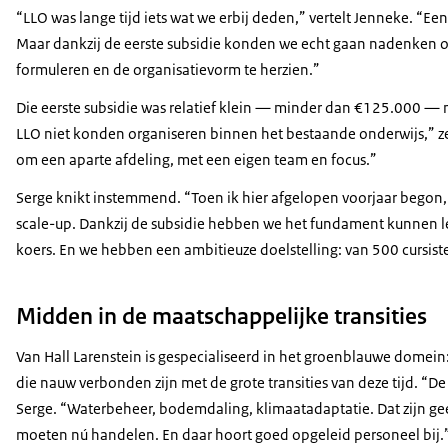
“LLO was lange tijd iets wat we erbij deden,” vertelt Jenneke. “Een
Maar dankzij de eerste subsidie konden we echt gaan nadenken ov
formuleren en de organisatievorm te herzien.”
Die eerste subsidie was relatief klein — minder dan €125.000 — 
LLO niet konden organiseren binnen het bestaande onderwijs,” ze
om een aparte afdeling, met een eigen team en focus.”
Serge knikt instemmend. “Toen ik hier afgelopen voorjaar begon, z
scale-up. Dankzij de subsidie hebben we het fundament kunnen le
koers. En we hebben een ambitieuze doelstelling: van 500 cursiste
Midden in de maatschappelijke transities
Van Hall Larenstein is gespecialiseerd in het groenblauwe domein
die nauw verbonden zijn met de grote transities van deze tijd. “
Serge. “Waterbeheer, bodemdaling, klimaatadaptatie. Dat zijn gee
moeten nú handelen. En daar hoort goed opgeleid personeel bij.