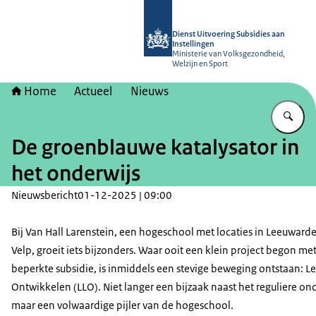
Naar de homepage van Dienst Uitvoer
Dienst Uitvoering Subsidies aan
Instellingen
Ministerie van Volksgezondheid,
Welzijn en Sport
Home
Actueel
Nieuws
Vu
De groenblauwe katalysator in
het onderwijs
Nieuwsbericht
01-12-2025 | 09:00
Bij Van Hall Larenstein, een hogeschool met locaties in Leeuward
Velp, groeit iets bijzonders. Waar ooit een klein project begon me
beperkte subsidie, is inmiddels een stevige beweging ontstaan: L
Ontwikkelen (LLO). Niet langer een bijzaak naast het reguliere ond
maar een volwaardige pijler van de hogeschool.