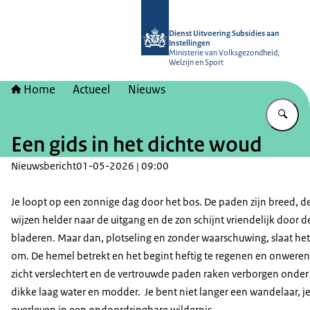
Naar de homepage van Dienst Uitvoer
Dienst Uitvoering Subsidies aan
Instellingen
Ministerie van Volksgezondheid,
Welzijn en Sport
Home
Actueel
Nieuws
Vu
Een gids in het dichte woud
Nieuwsbericht
01-05-2026 | 09:00
Je loopt op een zonnige dag door het bos. De paden zijn breed, d
wijzen helder naar de uitgang en de zon schijnt vriendelijk door d
bladeren. Maar dan, plotseling en zonder waarschuwing, slaat he
om. De hemel betrekt en het begint heftig te regenen en onweren
zicht verslechtert en de vertrouwde paden raken verborgen onder
dikke laag water en modder. Je bent niet langer een wandelaar, j
overleven in een ondoordringbare wildernis.