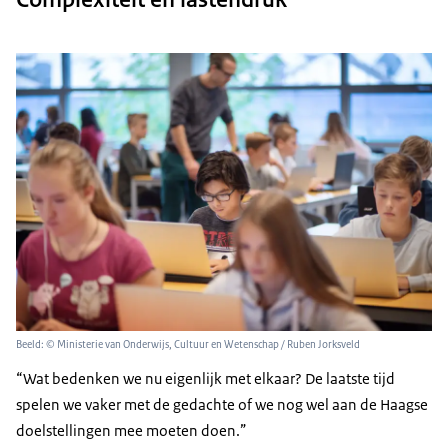
Download CSV-bestand
2020
260
2021
286
2022
347
2023
360
Beeld: © Ministerie van Onderwijs, Cultuur en Wetenschap / Ruben Jorksveld
Wat bedenken we nu eigenlijk met elkaar? De laatste tijd
spelen we vaker met de gedachte of we nog wel aan de Haagse
doelstellingen mee moeten doen.