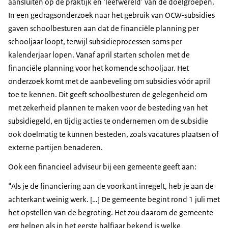
aansluiten op de praktijk en ‘leefwereld’ van de doelgroepen.
In een gedragsonderzoek naar het gebruik van OCW-subsidies
gaven schoolbesturen aan dat de financiële planning per
schooljaar loopt, terwijl subsidieprocessen soms per
kalenderjaar lopen. Vanaf april starten scholen met de
financiële planning voor het komende schooljaar. Het
onderzoek komt met de aanbeveling om subsidies vóór april
toe te kennen. Dit geeft schoolbesturen de gelegenheid om
met zekerheid plannen te maken voor de besteding van het
subsidiegeld, en tijdig acties te ondernemen om de subsidie
ook doelmatig te kunnen besteden, zoals vacatures plaatsen of
externe partijen benaderen.
Ook een financieel adviseur bij een gemeente geeft aan:
Als je de financiering aan de voorkant inregelt, heb je aan de
achterkant weinig werk. […] De gemeente begint rond 1 juli met
het opstellen van de begroting. Het zou daarom de gemeente
erg helpen als in het eerste halfjaar bekend is welke