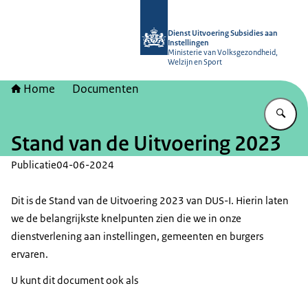
Naar de homepage van Dienst Uitvoer
Dienst Uitvoering Subsidies aan
Instellingen
Ministerie van Volksgezondheid,
Welzijn en Sport
Home
Documenten
Vu
Stand van de Uitvoering 2023
Publicatie
04-06-2024
Dit is de Stand van de Uitvoering 2023 van DUS-I. Hierin laten
we de belangrijkste knelpunten zien die we in onze
dienstverlening aan instellingen, gemeenten en burgers
ervaren.
U kunt dit document ook als