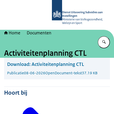
Naar de homepage van Dienst Uitvoer
Dienst Uitvoering Subsidies aan
Instellingen
Ministerie van Volksgezondheid,
Welzijn en Sport
Home
Documenten
Vu
Activiteitenplanning CTL
Download:
Activiteitenplanning CTL
Publicatie
08-06-2026
OpenDocument-tekst
37.19 KB
Hoort bij