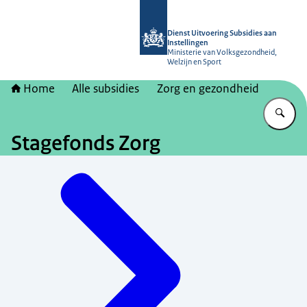
Naar de homepage van Dienst Uitvoer
Dienst Uitvoering Subsidies aan
Instellingen
Ministerie van Volksgezondheid,
Welzijn en Sport
Home
Alle subsidies
Zorg en gezondheid
Vu
Stagefonds Zorg
Menu