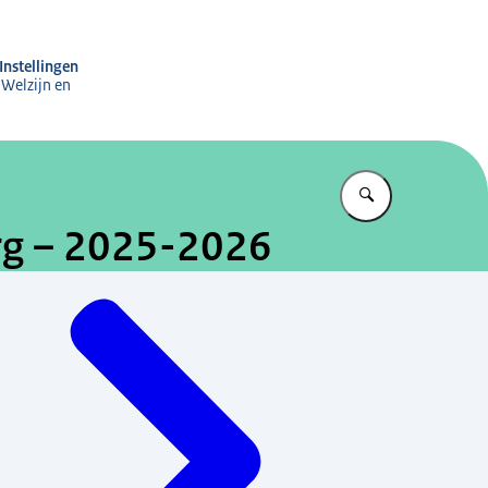
ng Subsidies aan Instellingen
Instellingen
 Welzijn en
Vul in wat u z
org – 2025-2026