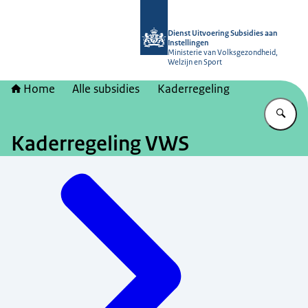
Naar de homepage van Dienst Uitvoer
Dienst Uitvoering Subsidies aan
Instellingen
Ministerie van Volksgezondheid,
Welzijn en Sport
Home
Alle subsidies
Kaderregeling
Vu
Kaderregeling VWS
Menu