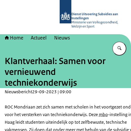
Naar de homepage van Dienst Uitvoer
Dienst Uitvoering Subsidies aan
Instellingen
Ministerie van Volksgezondheid,
Welzijn en Sport
Home
Actueel
Nieuws
Vu
Klantverhaal: Samen voor
vernieuwend
techniekonderwijs
Nieuwsbericht
29-09-2023 | 09:00
ROC Mondriaan zet zich samen met scholen in het voortgezet onde
voor het versterken van techniekonderwijs. Deze
mbo
-instelling 
Haag leidt studenten uiteindelijk op tot zelfbewuste, technische
vakmensen. Zij doen dat onder meer met behulp van de subsidie