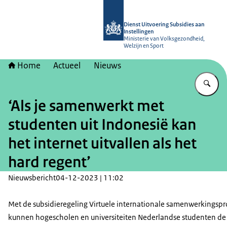
Naar de homepage van Dienst Uitvoer
Dienst Uitvoering Subsidies aan
Instellingen
Ministerie van Volksgezondheid,
Welzijn en Sport
Home
Actueel
Nieuws
Vu
‘Als je samenwerkt met
studenten uit Indonesië kan
het internet uitvallen als het
hard regent’
Nieuwsbericht
04-12-2023 | 11:02
Met de subsidieregeling Virtuele internationale samenwerkingspr
kunnen hogescholen en universiteiten Nederlandse studenten de